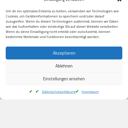
GooglePay

Visa

Um dir ein optimales Erlebnis zu bieten, verwenden wir Technologien wie
Kauf auf Rechung

Cookies, um Geräteinformationen zu speichern und/oder darauf
Klarna

zuzugreifen. Wenn du diesen Technologien zustimmst, können wir Daten
wie das Surfverhalten oder eindeutige IDs auf dieser Website verarbeiten.
American Express

Wenn du deine Einwilligung nicht erteilst oder zurückziehst, können
bestimmte Merkmale und Funktionen beeinträchtigt werden.
Versand
Akzeptieren
Ablehnen
DHL

Klimaneutral
Einstellungen ansehen
Datenschutzerklärung
Impressum