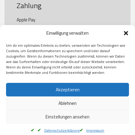
Zahlung
Apple Pay

Paypal

Einwilligung verwalten
GooglePay

Visa

Um dir ein optimales Erlebnis zu bieten, verwenden wir Technologien wie
Kauf auf Rechung

Cookies, um Geräteinformationen zu speichern und/oder darauf
Klarna

zuzugreifen. Wenn du diesen Technologien zustimmst, können wir Daten
wie das Surfverhalten oder eindeutige IDs auf dieser Website verarbeiten.
American Express

Wenn du deine Einwilligung nicht erteilst oder zurückziehst, können
bestimmte Merkmale und Funktionen beeinträchtigt werden.
Versand
Akzeptieren
Ablehnen
DHL

Klimaneutral
Einstellungen ansehen
Datenschutzerklärung
Impressum