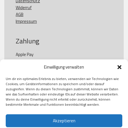
Datenschutz
Widerruf
AGB
Impressum
Zahlung
Apple Pay

Paypal

Einwilligung verwalten
GooglePay

Visa

Um dir ein optimales Erlebnis zu bieten, verwenden wir Technologien wie
Kauf auf Rechung

Cookies, um Geräteinformationen zu speichern und/oder darauf
Klarna

zuzugreifen. Wenn du diesen Technologien zustimmst, können wir Daten
wie das Surfverhalten oder eindeutige IDs auf dieser Website verarbeiten.
American Express

Wenn du deine Einwilligung nicht erteilst oder zurückziehst, können
bestimmte Merkmale und Funktionen beeinträchtigt werden.
Versand
Akzeptieren