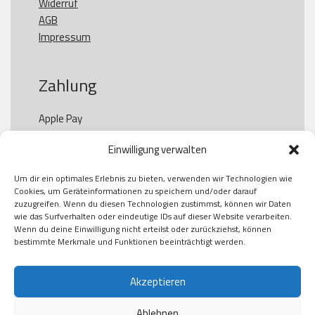
Widerruf
AGB
Impressum
Zahlung
Apple Pay

Paypal

Einwilligung verwalten
GooglePay

Visa

Um dir ein optimales Erlebnis zu bieten, verwenden wir Technologien wie
Kauf auf Rechung

Cookies, um Geräteinformationen zu speichern und/oder darauf
Klarna

zuzugreifen. Wenn du diesen Technologien zustimmst, können wir Daten
wie das Surfverhalten oder eindeutige IDs auf dieser Website verarbeiten.
American Express

Wenn du deine Einwilligung nicht erteilst oder zurückziehst, können
bestimmte Merkmale und Funktionen beeinträchtigt werden.
Versand
Akzeptieren
Ablehnen