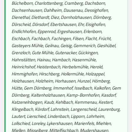
Büchelborn, Charlottenberg, Cramberg, Dachsborn,
Dachsenhausen, Dahlheim, Dausenau, Dessighofen,
Dienethal, Diethardt, Diez, Dornholzhausen, Dörnberg,
Dörscheid, Dörsdorf, Ebertshausen, Ehr, Eisighofen,
Endlichhofen, Eppenrod, Ergeshausen, Erlenborn,
Eschbach, Fachbach, Fachingen, Filsen, Flacht, Frücht,
Gasteyers Mühle, Geilnau, Geisig, Gemmerich, Gieshübel,
Grenzloch, Gute Mühle, Gutenacker, Gückingen,
Hahnstätten, Hainau, Hambach, Hasenmühle,
Heinrichshof, Heistenbach, Herbelsmühle, Herold,
Himmighofen, Hirschberg, Hollermühle, Holzappel,
Holzhausen, Holzheim, Horhausen, Hunzel, Hömberg,
Hütte, Gem Dörnberg, Immenhof, Isselbach, Kalkofen, Gem
Dörnberg, Kaltenholzhausen, Kamp-Bornhofen, Kasdorf,
Katzenelnbogen, Kaub, Kehlbach, Kemmenau, Kestert,
Klingelbach, Kördorf, Lahnstein, Langenscheid, Laurenburg,
Lautert, Lierschied, Lindenbach, Lipporn, Lohrheim,
Lollschied, Loreley, Lykershausen, Marienfels, Miehlen,
Miellen, Misselberg, Mittelfischbach, Mudershausen,