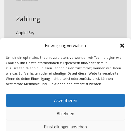
Zahlung
Apple Pay

Paypal

Einwilligung verwalten
GooglePay

Visa

Um dir ein optimales Erlebnis zu bieten, verwenden wir Technologien wie
Kauf auf Rechung

Cookies, um Geräteinformationen zu speichern und/oder darauf
Klarna

zuzugreifen. Wenn du diesen Technologien zustimmst, können wir Daten
wie das Surfverhalten oder eindeutige IDs auf dieser Website verarbeiten.
American Express

Wenn du deine Einwilligung nicht erteilst oder zurückziehst, können
bestimmte Merkmale und Funktionen beeinträchtigt werden.
Versand
Akzeptieren
Ablehnen
DHL

Klimaneutral
Einstellungen ansehen