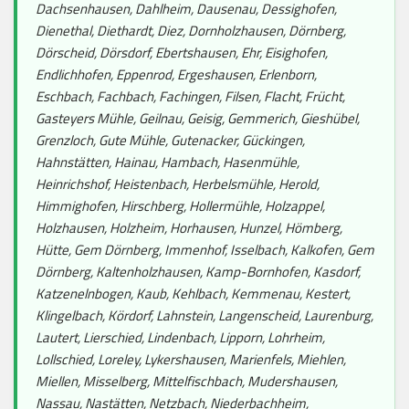
Dachsenhausen, Dahlheim, Dausenau, Dessighofen,
Dienethal, Diethardt, Diez, Dornholzhausen, Dörnberg,
Dörscheid, Dörsdorf, Ebertshausen, Ehr, Eisighofen,
Endlichhofen, Eppenrod, Ergeshausen, Erlenborn,
Eschbach, Fachbach, Fachingen, Filsen, Flacht, Frücht,
Gasteyers Mühle, Geilnau, Geisig, Gemmerich, Gieshübel,
Grenzloch, Gute Mühle, Gutenacker, Gückingen,
Hahnstätten, Hainau, Hambach, Hasenmühle,
Heinrichshof, Heistenbach, Herbelsmühle, Herold,
Himmighofen, Hirschberg, Hollermühle, Holzappel,
Holzhausen, Holzheim, Horhausen, Hunzel, Hömberg,
Hütte, Gem Dörnberg, Immenhof, Isselbach, Kalkofen, Gem
Dörnberg, Kaltenholzhausen, Kamp-Bornhofen, Kasdorf,
Katzenelnbogen, Kaub, Kehlbach, Kemmenau, Kestert,
Klingelbach, Kördorf, Lahnstein, Langenscheid, Laurenburg,
Lautert, Lierschied, Lindenbach, Lipporn, Lohrheim,
Lollschied, Loreley, Lykershausen, Marienfels, Miehlen,
Miellen, Misselberg, Mittelfischbach, Mudershausen,
Nassau, Nastätten, Netzbach, Niederbachheim,