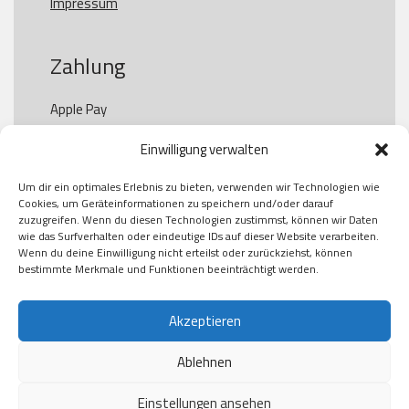
Impressum
Zahlung
Apple Pay

Paypal

Einwilligung verwalten
GooglePay

Visa

Um dir ein optimales Erlebnis zu bieten, verwenden wir Technologien wie
Kauf auf Rechung

Cookies, um Geräteinformationen zu speichern und/oder darauf
Klarna

zuzugreifen. Wenn du diesen Technologien zustimmst, können wir Daten
wie das Surfverhalten oder eindeutige IDs auf dieser Website verarbeiten.
American Express

Wenn du deine Einwilligung nicht erteilst oder zurückziehst, können
bestimmte Merkmale und Funktionen beeinträchtigt werden.
Versand
Akzeptieren
Ablehnen
DHL

Klimaneutral
Einstellungen ansehen