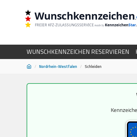
Wunschkennzeichen
.
FREIER KFZ-ZULASSUNGSSERVICE
Kennzeichen
Star
made by
WUNSCHKENNZEICHEN RESERVIEREN
/
Nordrhein-Westfalen
/
Schleiden
Zum
Inhalt
springen
Kennzeichen