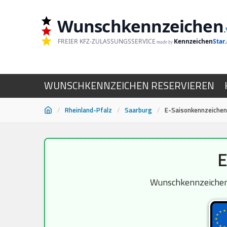
Wunschkennzeichen
.
FREIER KFZ-ZULASSUNGSSERVICE
Kennzeichen
Star
made by
WUNSCHKENNZEICHEN RESERVIEREN
/
Rheinland-Pfalz
/
Saarburg
/
E-Saisonkennzeichen
Zum
E
Inhalt
springen
Wunschkennzeichen S