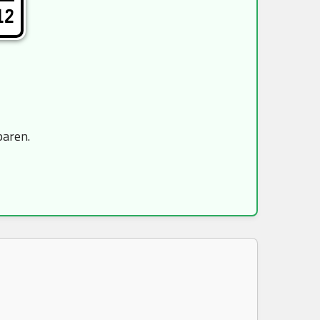
12
paren.