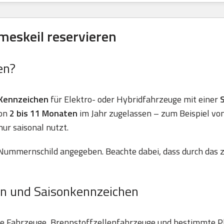
meskeil reservieren
en?
Kennzeichen
für Elektro- oder Hybridfahrzeuge mit einer
von
2 bis 11 Monaten
im Jahr zugelassen – zum Beispiel vo
nur saisonal nutzt.
Nummernschild angegeben. Beachte dabei, dass durch das z
n und Saisonkennzeichen
he Fahrzeuge, Brennstoffzellenfahrzeuge und bestimmte P