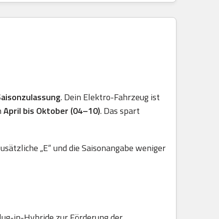
Saisonzulassung
. Dein Elektro-Fahrzeug ist
n
April bis Oktober (04–10)
. Das spart
usätzliche „E“ und die Saisonangabe weniger
lug-in-Hybride zur Förderung der