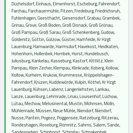
Düchelsdorf, Einhaus, Elmenhorst, Escheburg, Fahrendorf,
Farchau, Farchauermühle, Fitzen, Fredeburg, Friedrichsruh,
Fuhlenhagen, Geesthacht, Giesensdorf, Grabau, Grambek,
Grinau, Grove, Groß Boden, Groß Disnack, Groß Grönau,
Groß Pampau, Groß Sarau, Groß Schenkenberg, Gudow,
Göldenitz, Göttin, Gülzow, Güster, Hamfelde, Kr Hzgt
Lauenburg, Hamwarde, Harmsdorf, Havekost, Heidkaten,
Hohenhorn, Hollenbek, Hornbek, Horst, Hundebusch,
Juliusburg, Kankelau, Kasseburg, Kastorf, Kittlitz, Klein
Pampau, Klein Zecher, Klempau, Klinkrade, Koberg, Kollow,
Kollow, Kurheim, Krukow, Krummesse, Kröppelshagen-
Fahrendorf, Krüzen, Kuddewörde, Kulpin, Köthel, Kr Hzgt
Lauenburg, Kühsen, Labenz, Langenlehsten, Lankau,
Lanze, Lauenburg, Lehmrade, Linau, Louisenhof, Lüchow,
Lütau, Mechow, Melusinental, Mustin, Möhnsen, Mölln,
Mühlenrade, Müssen, Neue Mühle, Niendorf, Niendorf,
Nusse, Panten, Pogeez, Poggensee, Ratzeburg, Ritzerau,
Rondeshagen, Roseburg, Römnitz, Sahms, Salem, Sande,
Sandesneben, Schiphorst, Schmilau, Schnakenbek,