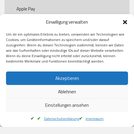
Apple Pay

Paypal

Einwilligung verwalten
GooglePay

Visa

Um dir ein optimales Erlebnis zu bieten, verwenden wir Technologien wie
Kauf auf Rechung

Cookies, um Geräteinformationen zu speichern und/oder darauf
Klarna

zuzugreifen. Wenn du diesen Technologien zustimmst, können wir Daten
wie das Surfverhalten oder eindeutige IDs auf dieser Website verarbeiten.
American Express

Wenn du deine Einwilligung nicht erteilst oder zurückziehst, können
bestimmte Merkmale und Funktionen beeinträchtigt werden.
Versand
Akzeptieren
Ablehnen
DHL

Klimaneutral
Einstellungen ansehen
Datenschutzerklärung
Impressum