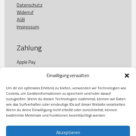
Datenschutz
Widerruf
AGB
Impressum
Zahlung
Apple Pay

Paypal

Einwilligung verwalten
GooglePay

Visa

Um dir ein optimales Erlebnis zu bieten, verwenden wir Technologien wie
Kauf auf Rechung

Cookies, um Geräteinformationen zu speichern und/oder darauf
Klarna

zuzugreifen. Wenn du diesen Technologien zustimmst, können wir Daten
wie das Surfverhalten oder eindeutige IDs auf dieser Website verarbeiten.
American Express

Wenn du deine Einwilligung nicht erteilst oder zurückziehst, können
bestimmte Merkmale und Funktionen beeinträchtigt werden.
Versand
Akzeptieren