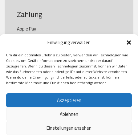
Zahlung
Apple Pay

Paypal

Einwilligung verwalten
GooglePay

Visa

Um dir ein optimales Erlebnis zu bieten, verwenden wir Technologien wie
Kauf auf Rechung

Cookies, um Geräteinformationen zu speichern und/oder darauf
Klarna

zuzugreifen. Wenn du diesen Technologien zustimmst, können wir Daten
wie das Surfverhalten oder eindeutige IDs auf dieser Website verarbeiten.
American Express

Wenn du deine Einwilligung nicht erteilst oder zurückziehst, können
bestimmte Merkmale und Funktionen beeinträchtigt werden.
Versand
Akzeptieren
Ablehnen
DHL

Klimaneutral
Einstellungen ansehen