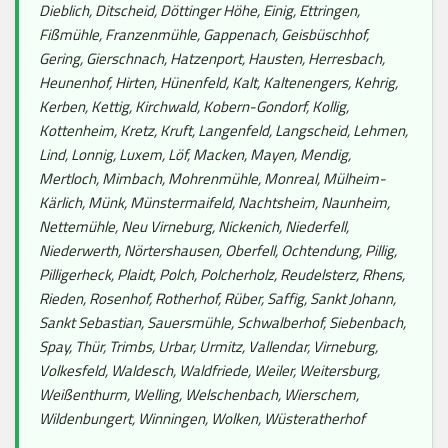
Dieblich, Ditscheid, Döttinger Höhe, Einig, Ettringen,
Fißmühle, Franzenmühle, Gappenach, Geisbüschhof,
Gering, Gierschnach, Hatzenport, Hausten, Herresbach,
Heunenhof, Hirten, Hünenfeld, Kalt, Kaltenengers, Kehrig,
Kerben, Kettig, Kirchwald, Kobern-Gondorf, Kollig,
Kottenheim, Kretz, Kruft, Langenfeld, Langscheid, Lehmen,
Lind, Lonnig, Luxem, Löf, Macken, Mayen, Mendig,
Mertloch, Mimbach, Mohrenmühle, Monreal, Mülheim-
Kärlich, Münk, Münstermaifeld, Nachtsheim, Naunheim,
Nettemühle, Neu Virneburg, Nickenich, Niederfell,
Niederwerth, Nörtershausen, Oberfell, Ochtendung, Pillig,
Pilligerheck, Plaidt, Polch, Polcherholz, Reudelsterz, Rhens,
Rieden, Rosenhof, Rotherhof, Rüber, Saffig, Sankt Johann,
Sankt Sebastian, Sauersmühle, Schwalberhof, Siebenbach,
Spay, Thür, Trimbs, Urbar, Urmitz, Vallendar, Virneburg,
Volkesfeld, Waldesch, Waldfriede, Weiler, Weitersburg,
Weißenthurm, Welling, Welschenbach, Wierschem,
Wildenbungert, Winningen, Wolken, Wüsteratherhof