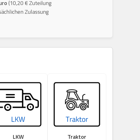
uro
(10,20 € Zuteilung
sächlichen Zulassung
LKW
Traktor