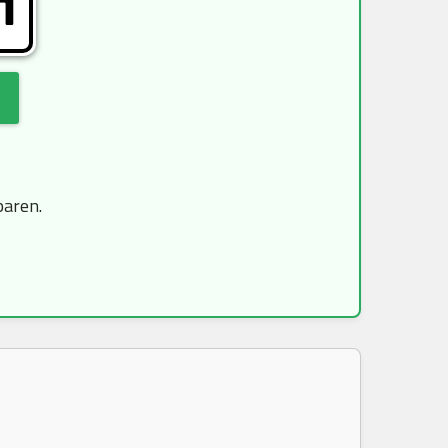
H
paren.