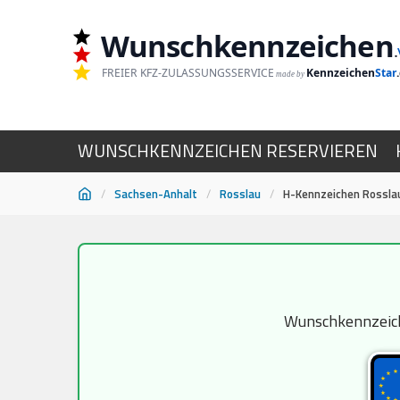
Wunschkennzeichen
.
FREIER KFZ-ZULASSUNGSSERVICE
Kennzeichen
Star
made by
WUNSCHKENNZEICHEN RESERVIEREN
/
Sachsen-Anhalt
/
Rosslau
/
H-Kennzeichen Rossla
Zum
Inhalt
springen
Wunschkennzeiche