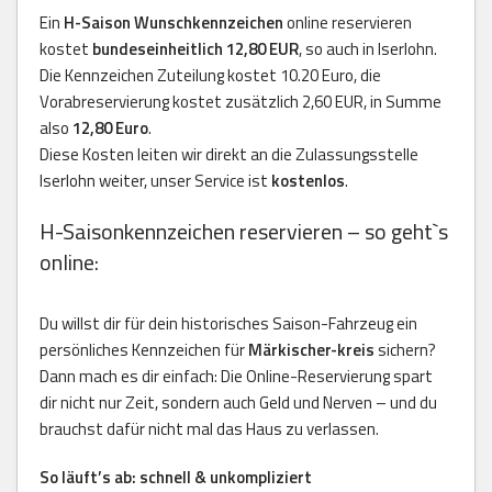
Ein
H-Saison Wunschkennzeichen
online reservieren
kostet
bundeseinheitlich 12,80 EUR
, so auch in Iserlohn.
Die Kennzeichen Zuteilung kostet 10.20 Euro, die
Vorabreservierung kostet zusätzlich 2,60 EUR, in Summe
also
12,80 Euro
.
Diese Kosten leiten wir direkt an die Zulassungsstelle
Iserlohn weiter, unser Service ist
kostenlos
.
H-Saisonkennzeichen reservieren – so geht`s
online:
Du willst dir für dein historisches Saison-Fahrzeug ein
persönliches Kennzeichen für
Märkischer-kreis
sichern?
Dann mach es dir einfach: Die Online-Reservierung spart
dir nicht nur Zeit, sondern auch Geld und Nerven – und du
brauchst dafür nicht mal das Haus zu verlassen.
So läuft’s ab: schnell & unkompliziert