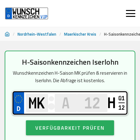
/
Nordrhein-Westfalen
/
Maerkischer Kreis
/
H-Saisonkennzeiche
Zum
H-Saisonkennzeichen Iserlohn
Inhalt
springen
Wunschkennzeichen H-Saison MK prüfen & reservieren in
Iserlohn. Die Abfrage ist kostenlos.
01
H
12
VERFÜGBARKEIT PRÜFEN