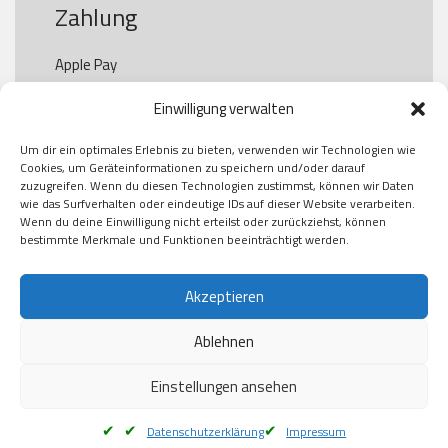
Zahlung
Apple Pay

Paypal

Einwilligung verwalten
GooglePay

Visa

Um dir ein optimales Erlebnis zu bieten, verwenden wir Technologien wie
Kauf auf Rechung

Cookies, um Geräteinformationen zu speichern und/oder darauf
Klarna

zuzugreifen. Wenn du diesen Technologien zustimmst, können wir Daten
wie das Surfverhalten oder eindeutige IDs auf dieser Website verarbeiten.
American Express

Wenn du deine Einwilligung nicht erteilst oder zurückziehst, können
bestimmte Merkmale und Funktionen beeinträchtigt werden.
Versand
Akzeptieren
Ablehnen
DHL

Klimaneutral
Einstellungen ansehen
Datenschutzerklärung
Impressum