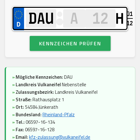
01
H
12
KENNZEICHEN PRÜFEN
»
Mögliche Kennzeichen:
DAU
»
Landkreis Vulkaneifel
Nebenstelle
»
Zulassungsbezirk:
Landkreis Vulkaneifel
»
Straße:
Rathausplatz 1
»
Ort:
54584 Jünkerath
»
Bundesland:
Rheinland-Pfalz
»
Tel.:
06597-16-134
»
Fax:
06597-16-128
»
Email:
kfz-zulassung@vulkaneifel.de