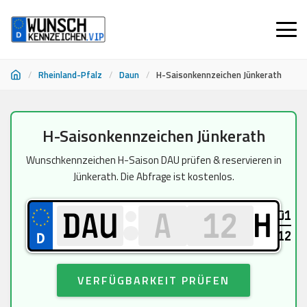
/
Rheinland-Pfalz
/
Daun
/
H-Saisonkennzeichen Jünkerath
Zum
H-Saisonkennzeichen Jünkerath
Inhalt
springen
Wunschkennzeichen H-Saison DAU prüfen & reservieren in
Jünkerath. Die Abfrage ist kostenlos.
01
H
12
VERFÜGBARKEIT PRÜFEN