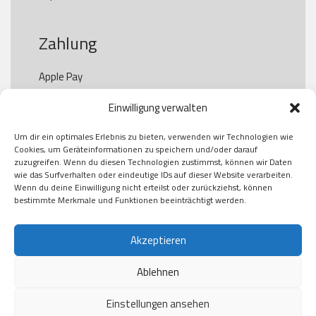
Zahlung
Apple Pay

Paypal

Einwilligung verwalten
GooglePay

Visa

Um dir ein optimales Erlebnis zu bieten, verwenden wir Technologien wie
Kauf auf Rechung

Cookies, um Geräteinformationen zu speichern und/oder darauf
Klarna

zuzugreifen. Wenn du diesen Technologien zustimmst, können wir Daten
wie das Surfverhalten oder eindeutige IDs auf dieser Website verarbeiten.
American Express

Wenn du deine Einwilligung nicht erteilst oder zurückziehst, können
bestimmte Merkmale und Funktionen beeinträchtigt werden.
Versand
Akzeptieren
Ablehnen
DHL

Klimaneutral
Einstellungen ansehen