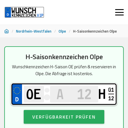
/
Nordrhein-Westfalen
/
Olpe
/
H-Saisonkennzeichen Olpe
Zum
H-Saisonkennzeichen Olpe
Inhalt
springen
Wunschkennzeichen H-Saison OE prüfen & reservieren in
Olpe. Die Abfrage ist kostenlos.
01
H
12
VERFÜGBARKEIT PRÜFEN