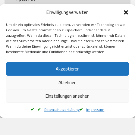
Paypal

Einwilligung verwalten
GooglePay

Visa

Um dir ein optimales Erlebnis zu bieten, verwenden wir Technologien wie
Kauf auf Rechung

Cookies, um Geräteinformationen zu speichern und/oder darauf
Klarna

zuzugreifen. Wenn du diesen Technologien zustimmst, können wir Daten
wie das Surfverhalten oder eindeutige IDs auf dieser Website verarbeiten.
American Express

Wenn du deine Einwilligung nicht erteilst oder zurückziehst, können
bestimmte Merkmale und Funktionen beeinträchtigt werden.
Versand
Akzeptieren
Ablehnen
DHL

Klimaneutral
Einstellungen ansehen
Datenschutzerklärung
Impressum