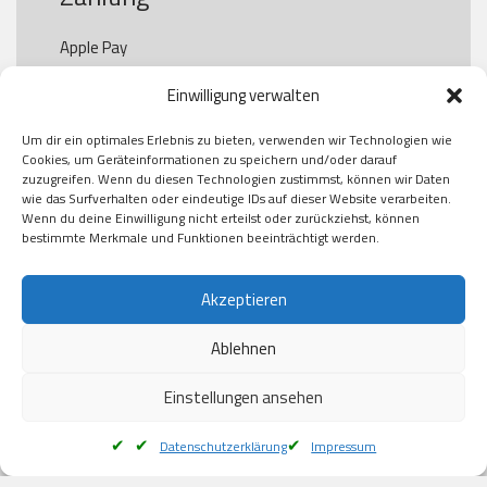
Apple Pay

Paypal

Einwilligung verwalten
GooglePay

Visa

Um dir ein optimales Erlebnis zu bieten, verwenden wir Technologien wie
Kauf auf Rechung

Cookies, um Geräteinformationen zu speichern und/oder darauf
Klarna

zuzugreifen. Wenn du diesen Technologien zustimmst, können wir Daten
wie das Surfverhalten oder eindeutige IDs auf dieser Website verarbeiten.
American Express

Wenn du deine Einwilligung nicht erteilst oder zurückziehst, können
bestimmte Merkmale und Funktionen beeinträchtigt werden.
Versand
Akzeptieren
Ablehnen
DHL

Klimaneutral
Einstellungen ansehen
Datenschutzerklärung
Impressum