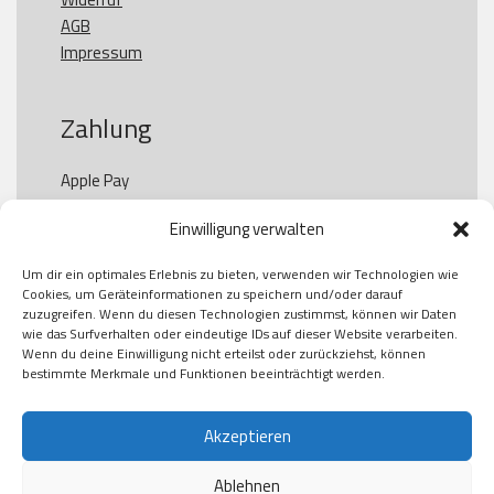
AGB
Impressum
Zahlung
Apple Pay

Paypal

Einwilligung verwalten
GooglePay

Visa

Um dir ein optimales Erlebnis zu bieten, verwenden wir Technologien wie
Kauf auf Rechung

Cookies, um Geräteinformationen zu speichern und/oder darauf
Klarna

zuzugreifen. Wenn du diesen Technologien zustimmst, können wir Daten
wie das Surfverhalten oder eindeutige IDs auf dieser Website verarbeiten.
American Express

Wenn du deine Einwilligung nicht erteilst oder zurückziehst, können
bestimmte Merkmale und Funktionen beeinträchtigt werden.
Versand
Akzeptieren
Ablehnen
DHL
