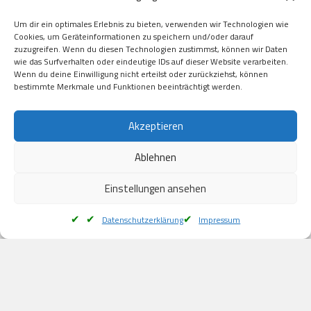
Visa

Um dir ein optimales Erlebnis zu bieten, verwenden wir Technologien wie
Kauf auf Rechung

Cookies, um Geräteinformationen zu speichern und/oder darauf
Klarna

zuzugreifen. Wenn du diesen Technologien zustimmst, können wir Daten
wie das Surfverhalten oder eindeutige IDs auf dieser Website verarbeiten.
American Express

Wenn du deine Einwilligung nicht erteilst oder zurückziehst, können
bestimmte Merkmale und Funktionen beeinträchtigt werden.
Versand
Akzeptieren
Ablehnen
DHL

Klimaneutral
Einstellungen ansehen
Datenschutzerklärung
Impressum