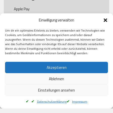
Apple Pay

Paypal

Einwilligung verwalten
GooglePay

Visa

Um dir ein optimales Erlebnis zu bieten, verwenden wir Technologien wie
Kauf auf Rechung

Cookies, um Geräteinformationen zu speichern und/oder darauf
Klarna

zuzugreifen. Wenn du diesen Technologien zustimmst, können wir Daten
wie das Surfverhalten oder eindeutige IDs auf dieser Website verarbeiten.
American Express

Wenn du deine Einwilligung nicht erteilst oder zurückziehst, können
bestimmte Merkmale und Funktionen beeinträchtigt werden.
Versand
Akzeptieren
Ablehnen
DHL

Klimaneutral
Einstellungen ansehen
Datenschutzerklärung
Impressum