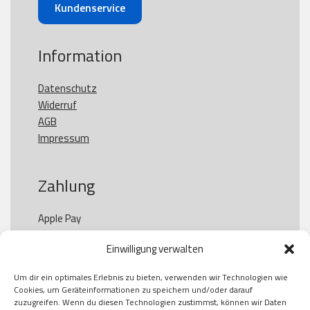
Kundenservice
Information
Datenschutz
Widerruf
AGB
Impressum
Zahlung
Apple Pay

Paypal

Einwilligung verwalten
GooglePay

Visa

Um dir ein optimales Erlebnis zu bieten, verwenden wir Technologien wie
Kauf auf Rechung

Cookies, um Geräteinformationen zu speichern und/oder darauf
Klarna

zuzugreifen. Wenn du diesen Technologien zustimmst, können wir Daten