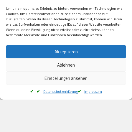
Visa

Um dir ein optimales Erlebnis zu bieten, verwenden wir Technologien wie
Kauf auf Rechung

Cookies, um Geräteinformationen zu speichern und/oder darauf
Klarna

zuzugreifen. Wenn du diesen Technologien zustimmst, können wir Daten
wie das Surfverhalten oder eindeutige IDs auf dieser Website verarbeiten.
American Express

Wenn du deine Einwilligung nicht erteilst oder zurückziehst, können
bestimmte Merkmale und Funktionen beeinträchtigt werden.
Versand
Akzeptieren
Ablehnen
DHL

Klimaneutral
Einstellungen ansehen
Datenschutzerklärung
Impressum