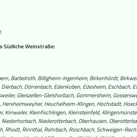
e
is Südliche Weinstraße:
bern, Barbelroth, Billigheim-Ingenheim, Birkenhördt, Birkwei
 Dierbach, Dörrenbach, Edenkoben, Edesheim, Eschbach, Ess
eiler, Gleiszellen-Gleishorbach, Gommersheim, Gossersweil
m, Herxheimweyher, Heuchelheim-Klingen, Hochstadt, Hoecke
 Kirrweiler, Kleinfischlingen, Kleinsteinfeld, Klingenmünst
iederhorbach, Niederotterbach, Oberhausen, Oberotterbac
, Rhodt, Rinnthal, Rohrbach, Roschbach, Schweigen-Rechte