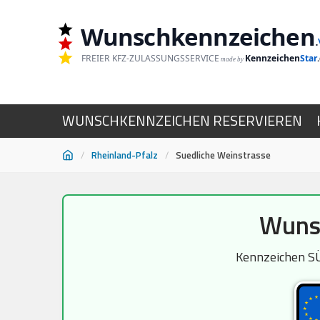
Wunschkennzeichen
.
FREIER KFZ-ZULASSUNGSSERVICE
Kennzeichen
Star
made by
WUNSCHKENNZEICHEN RESERVIEREN
/
Rheinland-Pfalz
/
Suedliche Weinstrasse
Zum
Wunsc
Inhalt
springen
Kennzeichen SÜW