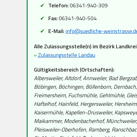
Telefon:
06341-940-309
Fax:
06341-940-504
E-Mail:
info@suedliche-weinstrasse.d
Alle Zulassungsstelle(n) im Bezirk Landkre
»
Zulassungsstelle Landau
Gültigkeitsbereich (Ortschaften):
Albersweiler, Altdorf, Annweiler, Bad Bergza
Böbingen, Böchingen, Böllenborn, Dernbach,
Freimersheim, Fuchsmühle, Gehlmühle, Gleisw
Haftelhof, Hainfeld, Hergersweiler, Herxhei
Kaisermühle, Kapellen-Drusweiler, Kapsweyer,
Maikammer, Modenbacherhof, Münchweiler, N
Pleisweiler-Oberhofen, Ramberg, Ranschbach