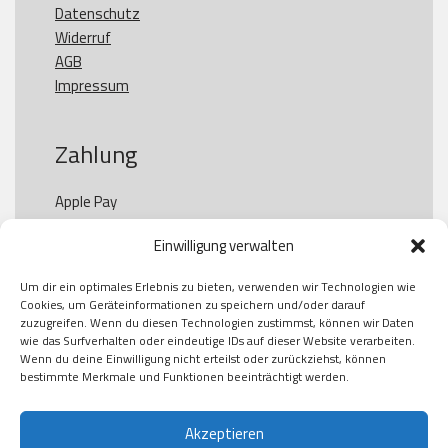
Datenschutz
Widerruf
AGB
Impressum
Zahlung
Apple Pay

Paypal

Einwilligung verwalten
GooglePay

Visa

Um dir ein optimales Erlebnis zu bieten, verwenden wir Technologien wie
Kauf auf Rechung

Cookies, um Geräteinformationen zu speichern und/oder darauf
Klarna

zuzugreifen. Wenn du diesen Technologien zustimmst, können wir Daten
wie das Surfverhalten oder eindeutige IDs auf dieser Website verarbeiten.
American Express

Wenn du deine Einwilligung nicht erteilst oder zurückziehst, können
bestimmte Merkmale und Funktionen beeinträchtigt werden.
Versand
Akzeptieren