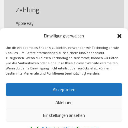
Zahlung
Apple Pay

Paypal

Einwilligung verwalten
GooglePay

Visa

Um dir ein optimales Erlebnis zu bieten, verwenden wir Technologien wie
Kauf auf Rechung

Cookies, um Geräteinformationen zu speichern und/oder darauf
Klarna

zuzugreifen. Wenn du diesen Technologien zustimmst, können wir Daten
wie das Surfverhalten oder eindeutige IDs auf dieser Website verarbeiten.
American Express

Wenn du deine Einwilligung nicht erteilst oder zurückziehst, können
bestimmte Merkmale und Funktionen beeinträchtigt werden.
Versand
Akzeptieren
Ablehnen
DHL

Klimaneutral
Einstellungen ansehen