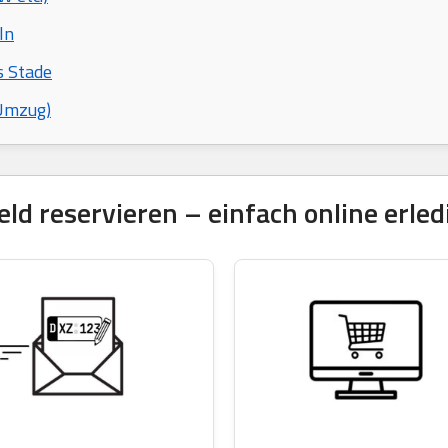
ln
s Stade
 Umzug)
d reservieren – einfach online erled