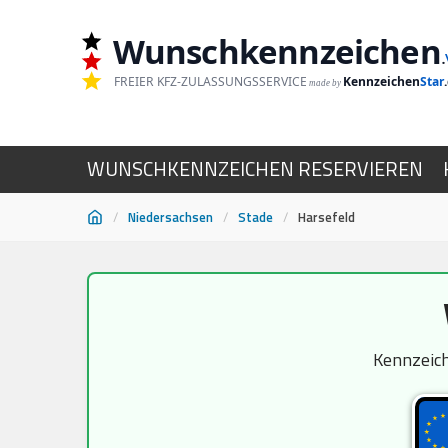
Wunschkennzeichen
.
FREIER KFZ-ZULASSUNGSSERVICE
Kennzeichen
Star
made by
WUNSCHKENNZEICHEN RESERVIEREN
/
Niedersachsen
/
Stade
/
Harsefeld
Zum
Inhalt
springen
Kennzeich