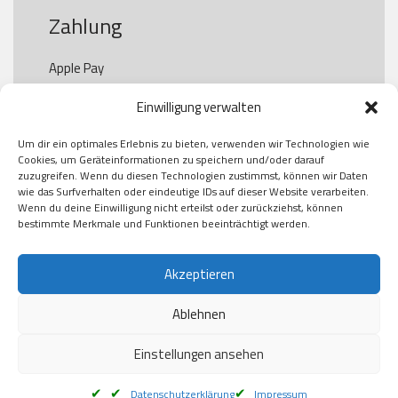
Zahlung
Apple Pay

Paypal

Einwilligung verwalten
GooglePay

Visa

Um dir ein optimales Erlebnis zu bieten, verwenden wir Technologien wie
Kauf auf Rechung

Cookies, um Geräteinformationen zu speichern und/oder darauf
Klarna

zuzugreifen. Wenn du diesen Technologien zustimmst, können wir Daten
wie das Surfverhalten oder eindeutige IDs auf dieser Website verarbeiten.
American Express

Wenn du deine Einwilligung nicht erteilst oder zurückziehst, können
bestimmte Merkmale und Funktionen beeinträchtigt werden.
Versand
Akzeptieren
Ablehnen
DHL

Klimaneutral
Einstellungen ansehen
Datenschutzerklärung
Impressum