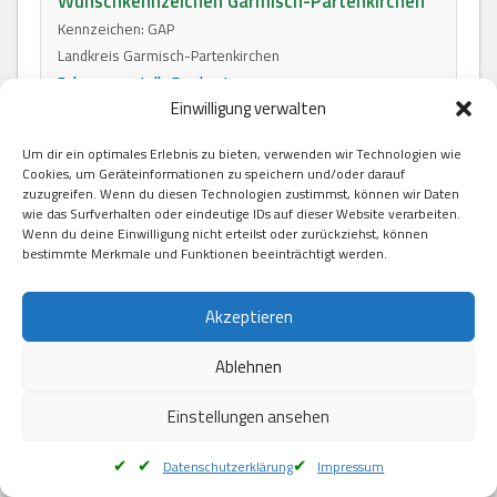
Wunschkennzeichen Garmisch-Partenkirchen
Kennzeichen: GAP
Landkreis Garmisch-Partenkirchen
Zulassungsstelle Farchant
Einwilligung verwalten
Um dir ein optimales Erlebnis zu bieten, verwenden wir Technologien wie
Wunschkennzeichen Schweinfurt
Cookies, um Geräteinformationen zu speichern und/oder darauf
Kennzeichen: GEO, SW
zuzugreifen. Wenn du diesen Technologien zustimmst, können wir Daten
wie das Surfverhalten oder eindeutige IDs auf dieser Website verarbeiten.
Landkreis Schweinfurt
Wenn du deine Einwilligung nicht erteilst oder zurückziehst, können
Zulassungsstelle Schweinfurt
bestimmte Merkmale und Funktionen beeinträchtigt werden.
Akzeptieren
Wunschkennzeichen Gerolzhofen
Kennzeichen: GEO
Ablehnen
Landkreis Haßberge
Zulassungsstelle Ebern
Einstellungen ansehen
Datenschutzerklärung
Impressum
Wunschkennzeichen Griesbach