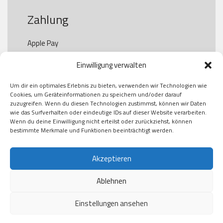
Zahlung
Apple Pay

Paypal

Einwilligung verwalten
GooglePay

Visa

Um dir ein optimales Erlebnis zu bieten, verwenden wir Technologien wie
Kauf auf Rechung

Cookies, um Geräteinformationen zu speichern und/oder darauf
Klarna

zuzugreifen. Wenn du diesen Technologien zustimmst, können wir Daten
wie das Surfverhalten oder eindeutige IDs auf dieser Website verarbeiten.
American Express

Wenn du deine Einwilligung nicht erteilst oder zurückziehst, können
bestimmte Merkmale und Funktionen beeinträchtigt werden.
Versand
Akzeptieren
Ablehnen
DHL

Klimaneutral
Einstellungen ansehen