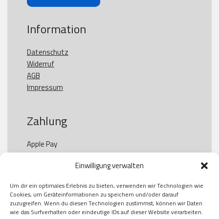
Information
Datenschutz
Widerruf
AGB
Impressum
Zahlung
Apple Pay

Paypal

Einwilligung verwalten
GooglePay

Visa

Um dir ein optimales Erlebnis zu bieten, verwenden wir Technologien wie
Kauf auf Rechung

Cookies, um Geräteinformationen zu speichern und/oder darauf
Klarna

zuzugreifen. Wenn du diesen Technologien zustimmst, können wir Daten
wie das Surfverhalten oder eindeutige IDs auf dieser Website verarbeiten.
American Express
