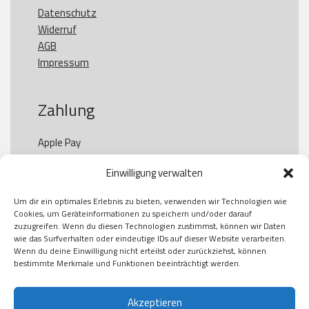
Datenschutz
Widerruf
AGB
Impressum
Zahlung
Apple Pay

Paypal

Einwilligung verwalten
GooglePay

Visa

Um dir ein optimales Erlebnis zu bieten, verwenden wir Technologien wie
Kauf auf Rechung

Cookies, um Geräteinformationen zu speichern und/oder darauf
Klarna

zuzugreifen. Wenn du diesen Technologien zustimmst, können wir Daten
wie das Surfverhalten oder eindeutige IDs auf dieser Website verarbeiten.
American Express

Wenn du deine Einwilligung nicht erteilst oder zurückziehst, können
bestimmte Merkmale und Funktionen beeinträchtigt werden.
Versand
Akzeptieren