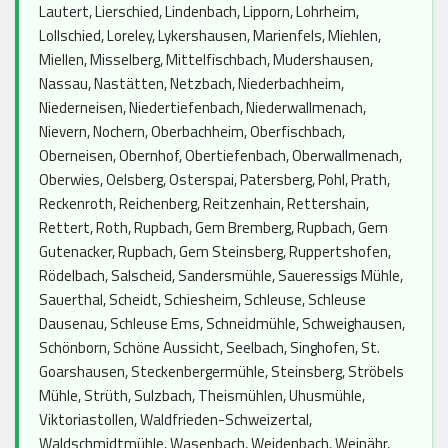
Lautert, Lierschied, Lindenbach, Lipporn, Lohrheim,
Lollschied, Loreley, Lykershausen, Marienfels, Miehlen,
Miellen, Misselberg, Mittelfischbach, Mudershausen,
Nassau, Nastätten, Netzbach, Niederbachheim,
Niederneisen, Niedertiefenbach, Niederwallmenach,
Nievern, Nochern, Oberbachheim, Oberfischbach,
Oberneisen, Obernhof, Obertiefenbach, Oberwallmenach,
Oberwies, Oelsberg, Osterspai, Patersberg, Pohl, Prath,
Reckenroth, Reichenberg, Reitzenhain, Rettershain,
Rettert, Roth, Rupbach, Gem Bremberg, Rupbach, Gem
Gutenacker, Rupbach, Gem Steinsberg, Ruppertshofen,
Rödelbach, Salscheid, Sandersmühle, Saueressigs Mühle,
Sauerthal, Scheidt, Schiesheim, Schleuse, Schleuse
Dausenau, Schleuse Ems, Schneidmühle, Schweighausen,
Schönborn, Schöne Aussicht, Seelbach, Singhofen, St.
Goarshausen, Steckenbergermühle, Steinsberg, Ströbels
Mühle, Strüth, Sulzbach, Theismühlen, Uhusmühle,
Viktoriastollen, Waldfrieden-Schweizertal,
Waldschmidtmühle, Wasenbach, Weidenbach, Weinähr,