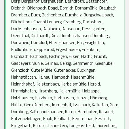
Berg, Bergerhof, Berghausen, Berndroth, Bettendorf,
Biebrich, Birlenbach, Bogel, Bornich, Bornsmühle, Braubach,
Bremberg, Buch, Buchenberg, Buchholz, Burgschwalbach,
Büchelborn, Charlottenberg, Cramberg, Dachsborn,
Dachsenhausen, Dahlheim, Dausenau, Dessighofen,
Dienethal, Diethardt, Diez, Dornholzhausen, Dörnberg,
Dörscheid, Dörsdorf, Ebertshausen, Ehr, Eisighofen,
Endlichhofen, Eppenrod, Ergeshausen, Erlenborn,
Eschbach, Fachbach, Fachingen, Filsen, Flacht, Frücht,
Gasteyers Mühle, Geilnau, Geisig, Gemmerich, Gieshübel,
Grenzloch, Gute Mühle, Gutenacker, Gückingen,
Hahnstätten, Hainau, Hambach, Hasenmühle,
Heinrichshof, Heistenbach, Herbelsmühle, Herold,
Himmighofen, Hirschberg, Hollermühle, Holzappel,
Holzhausen, Holzheim, Horhausen, Hunzel, Hömberg,
Hütte, Gem Dörnberg, Immenhof, Isselbach, Kalkofen, Gem
Dörnberg, Kaltenholzhausen, Kamp-Bornhofen, Kasdorf,
Katzenelnbogen, Kaub, Kehlbach, Kemmenau, Kestert,
Klingelbach, Kördorf, Lahnstein, Langenscheid, Laurenburg,