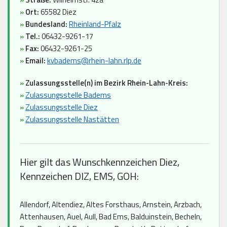
»
Ort:
65582 Diez
»
Bundesland:
Rheinland-Pfalz
»
Tel.:
06432-9261-17
»
Fax:
06432-9261-25
»
Email:
kvbadems@rhein-lahn.rlp.de
»
Zulassungsstelle(n) im Bezirk Rhein-Lahn-Kreis:
»
Zulassungsstelle Badems
»
Zulassungsstelle Diez
»
Zulassungsstelle Nastätten
Hier gilt das Wunschkennzeichen Diez,
Kennzeichen DIZ, EMS, GOH:
Allendorf, Altendiez, Altes Forsthaus, Arnstein, Arzbach,
Attenhausen, Auel, Aull, Bad Ems, Balduinstein, Becheln,