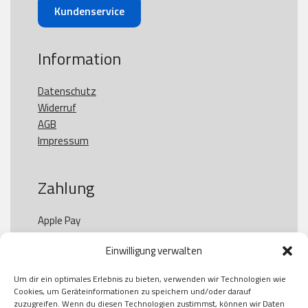
Kundenservice
Information
Datenschutz
Widerruf
AGB
Impressum
Zahlung
Apple Pay

Paypal

Einwilligung verwalten
GooglePay

Visa

Um dir ein optimales Erlebnis zu bieten, verwenden wir Technologien wie
Kauf auf Rechung

Cookies, um Geräteinformationen zu speichern und/oder darauf
Klarna

zuzugreifen. Wenn du diesen Technologien zustimmst, können wir Daten