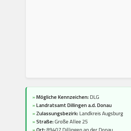
»
Mögliche Kennzeichen:
DLG
»
Landratsamt Dillingen a.d. Donau
»
Zulassungsbezirk:
Landkreis Augsburg
»
Straße:
Große Allee 25
»
Ort:
89407 Dillingen an der Donau