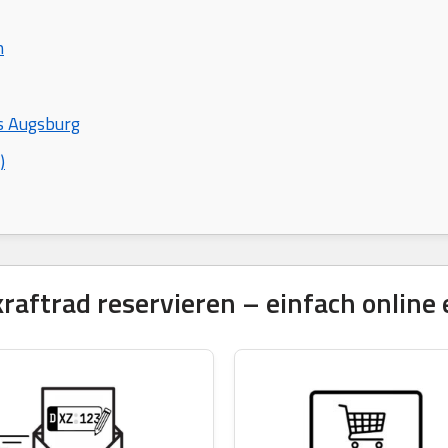
n
s Augsburg
)
ftrad reservieren – einfach online 