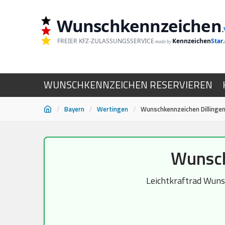
Wunschkennzeichen
.
FREIER KFZ-ZULASSUNGSSERVICE
Kennzeichen
Star
made by
WUNSCHKENNZEICHEN RESERVIEREN
/
Bayern
/
Wertingen
/
Wunschkennzeichen Dillingen
Zum
Wunsch
Inhalt
springen
Leichtkraftrad Wunsc