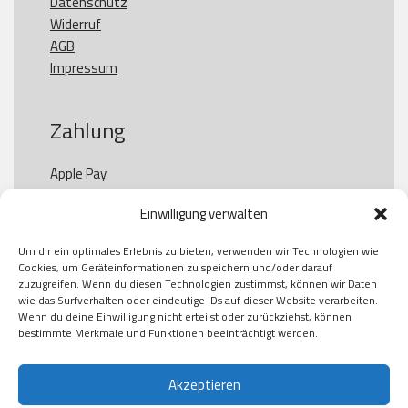
Datenschutz
Widerruf
AGB
Impressum
Zahlung
Apple Pay

Paypal

Einwilligung verwalten
GooglePay

Visa

Um dir ein optimales Erlebnis zu bieten, verwenden wir Technologien wie
Kauf auf Rechung

Cookies, um Geräteinformationen zu speichern und/oder darauf
Klarna

zuzugreifen. Wenn du diesen Technologien zustimmst, können wir Daten
wie das Surfverhalten oder eindeutige IDs auf dieser Website verarbeiten.
American Express

Wenn du deine Einwilligung nicht erteilst oder zurückziehst, können
bestimmte Merkmale und Funktionen beeinträchtigt werden.
Versand
Akzeptieren