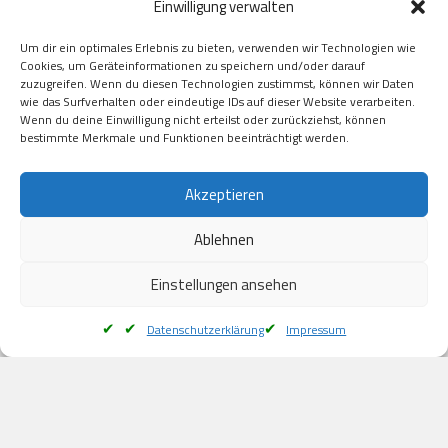
Einwilligung verwalten
GooglePay

Visa

Um dir ein optimales Erlebnis zu bieten, verwenden wir Technologien wie
Kauf auf Rechung

Cookies, um Geräteinformationen zu speichern und/oder darauf
Klarna

zuzugreifen. Wenn du diesen Technologien zustimmst, können wir Daten
wie das Surfverhalten oder eindeutige IDs auf dieser Website verarbeiten.
American Express

Wenn du deine Einwilligung nicht erteilst oder zurückziehst, können
bestimmte Merkmale und Funktionen beeinträchtigt werden.
Versand
Akzeptieren
Ablehnen
DHL

Klimaneutral
Einstellungen ansehen
Datenschutzerklärung
Impressum