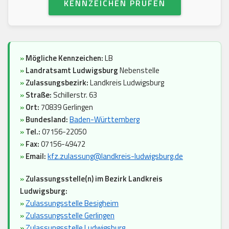
KENNZEICHEN PRÜFEN
»
Mögliche Kennzeichen:
LB
»
Landratsamt Ludwigsburg
Nebenstelle
»
Zulassungsbezirk:
Landkreis Ludwigsburg
»
Straße:
Schillerstr. 63
»
Ort:
70839 Gerlingen
»
Bundesland:
Baden-Württemberg
»
Tel.:
07156-22050
»
Fax:
07156-49472
»
Email:
kfz.zulassung@landkreis-ludwigsburg.de
»
Zulassungsstelle(n) im Bezirk Landkreis
Ludwigsburg:
»
Zulassungsstelle Besigheim
»
Zulassungsstelle Gerlingen
»
Zulassungsstelle Ludwigsburg