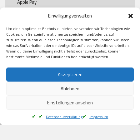
Apple Pay

Paypal

Einwilligung verwalten
GooglePay

Visa

Um dir ein optimales Erlebnis zu bieten, verwenden wir Technologien wie
Kauf auf Rechung

Cookies, um Geräteinformationen zu speichern und/oder darauf
Klarna

zuzugreifen. Wenn du diesen Technologien zustimmst, können wir Daten
wie das Surfverhalten oder eindeutige IDs auf dieser Website verarbeiten.
American Express

Wenn du deine Einwilligung nicht erteilst oder zurückziehst, können
bestimmte Merkmale und Funktionen beeinträchtigt werden.
Versand
Akzeptieren
Ablehnen
DHL

Klimaneutral
Einstellungen ansehen
Datenschutzerklärung
Impressum