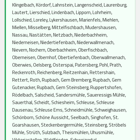
Klingelbach, Kördorf, Lahnstein, Langenscheid, Laurenburg,
Lautert, Lierschied, Lindenbach, Lipporn, Lohrheim,
Lollschied, Loreley, Lykershausen, Marienfels, Miehlen,
Miellen, Misselberg, Mittelfischbach, Mudershausen,
Nassau, Nastätten, Netzbach, Niederbachheim,
Niederneisen, Niedertiefenbach, Niederwallmenach,
Nievern, Nochern, Oberbachheim, Oberfischbach,
Oberneisen, Obernhof, Obertiefenbach, Oberwallmenach,
Oberwies, Oelsberg, Osterspai, Patersberg, Pohl, Prath,
Reckenroth, Reichenberg, Reitzenhain, Rettershain,
Rettert, Roth, Rupbach, Gem Bremberg, Rupbach, Gem
Gutenacker, Rupbach, Gem Steinsberg, Ruppertshofen,
Rödelbach, Salscheid, Sandersmühle, Saueressigs Mühle,
Sauerthal, Scheidt, Schiesheim, Schleuse, Schleuse
Dausenau, Schleuse Ems, Schneidmühle, Schweighausen,
Schönborn, Schöne Aussicht, Seelbach, Singhofen, St.
Goarshausen, Steckenbergermühle, Steinsberg, Ströbels
Mühle, Strüth, Sulzbach, Theismühlen, Uhusmühle,
Viktoriastollen, Waldfrieden-Schweizertal,