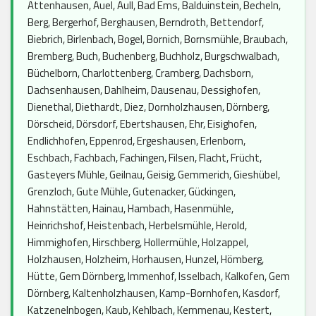
Attenhausen, Auel, Aull, Bad Ems, Balduinstein, Becheln,
Berg, Bergerhof, Berghausen, Berndroth, Bettendorf,
Biebrich, Birlenbach, Bogel, Bornich, Bornsmühle, Braubach,
Bremberg, Buch, Buchenberg, Buchholz, Burgschwalbach,
Büchelborn, Charlottenberg, Cramberg, Dachsborn,
Dachsenhausen, Dahlheim, Dausenau, Dessighofen,
Dienethal, Diethardt, Diez, Dornholzhausen, Dörnberg,
Dörscheid, Dörsdorf, Ebertshausen, Ehr, Eisighofen,
Endlichhofen, Eppenrod, Ergeshausen, Erlenborn,
Eschbach, Fachbach, Fachingen, Filsen, Flacht, Frücht,
Gasteyers Mühle, Geilnau, Geisig, Gemmerich, Gieshübel,
Grenzloch, Gute Mühle, Gutenacker, Gückingen,
Hahnstätten, Hainau, Hambach, Hasenmühle,
Heinrichshof, Heistenbach, Herbelsmühle, Herold,
Himmighofen, Hirschberg, Hollermühle, Holzappel,
Holzhausen, Holzheim, Horhausen, Hunzel, Hömberg,
Hütte, Gem Dörnberg, Immenhof, Isselbach, Kalkofen, Gem
Dörnberg, Kaltenholzhausen, Kamp-Bornhofen, Kasdorf,
Katzenelnbogen, Kaub, Kehlbach, Kemmenau, Kestert,