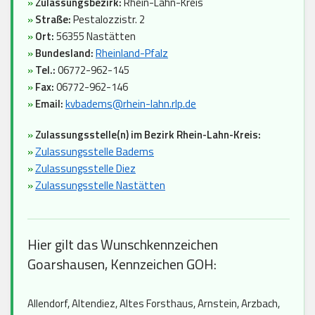
»
Zulassungsbezirk:
Rhein-Lahn-Kreis
»
Straße:
Pestalozzistr. 2
»
Ort:
56355 Nastätten
»
Bundesland:
Rheinland-Pfalz
»
Tel.:
06772-962-145
»
Fax:
06772-962-146
»
Email:
kvbadems@rhein-lahn.rlp.de
»
Zulassungsstelle(n) im Bezirk Rhein-Lahn-Kreis:
»
Zulassungsstelle Badems
»
Zulassungsstelle Diez
»
Zulassungsstelle Nastätten
Hier gilt das Wunschkennzeichen
Goarshausen, Kennzeichen GOH:
Allendorf, Altendiez, Altes Forsthaus, Arnstein, Arzbach,