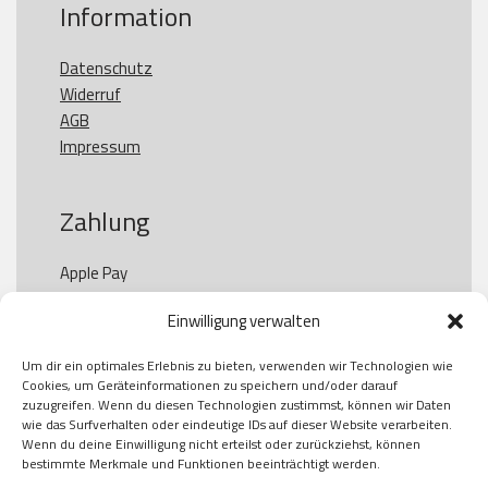
Information
Datenschutz
Widerruf
AGB
Impressum
Zahlung
Apple Pay

Paypal

Einwilligung verwalten
GooglePay

Visa

Um dir ein optimales Erlebnis zu bieten, verwenden wir Technologien wie
Kauf auf Rechung

Cookies, um Geräteinformationen zu speichern und/oder darauf
Klarna

zuzugreifen. Wenn du diesen Technologien zustimmst, können wir Daten
wie das Surfverhalten oder eindeutige IDs auf dieser Website verarbeiten.
American Express

Wenn du deine Einwilligung nicht erteilst oder zurückziehst, können
bestimmte Merkmale und Funktionen beeinträchtigt werden.