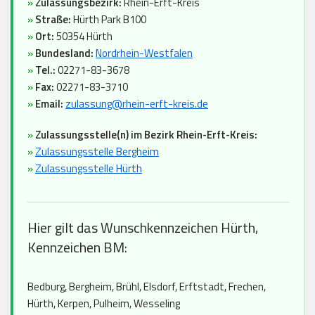
»
Zulassungsbezirk:
Rhein-Erft-Kreis
»
Straße:
Hürth Park B100
»
Ort:
50354 Hürth
»
Bundesland:
Nordrhein-Westfalen
»
Tel.:
02271-83-3678
»
Fax:
02271-83-3710
»
Email:
zulassung@rhein-erft-kreis.de
»
Zulassungsstelle(n) im Bezirk Rhein-Erft-Kreis:
»
Zulassungsstelle Bergheim
»
Zulassungsstelle Hürth
Hier gilt das Wunschkennzeichen Hürth,
Kennzeichen BM:
Bedburg, Bergheim, Brühl, Elsdorf, Erftstadt, Frechen,
Hürth, Kerpen, Pulheim, Wesseling