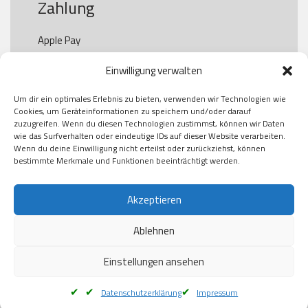
Zahlung
Apple Pay

Paypal

Einwilligung verwalten
GooglePay

Visa

Um dir ein optimales Erlebnis zu bieten, verwenden wir Technologien wie
Kauf auf Rechung

Cookies, um Geräteinformationen zu speichern und/oder darauf
Klarna

zuzugreifen. Wenn du diesen Technologien zustimmst, können wir Daten
wie das Surfverhalten oder eindeutige IDs auf dieser Website verarbeiten.
American Express

Wenn du deine Einwilligung nicht erteilst oder zurückziehst, können
bestimmte Merkmale und Funktionen beeinträchtigt werden.
Versand
Akzeptieren
Ablehnen
DHL

Klimaneutral
Einstellungen ansehen
Datenschutzerklärung
Impressum