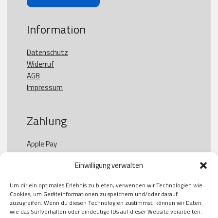
Information
Datenschutz
Widerruf
AGB
Impressum
Zahlung
Apple Pay

Paypal

Einwilligung verwalten
GooglePay

Visa

Um dir ein optimales Erlebnis zu bieten, verwenden wir Technologien wie
Kauf auf Rechung

Cookies, um Geräteinformationen zu speichern und/oder darauf
Klarna

zuzugreifen. Wenn du diesen Technologien zustimmst, können wir Daten
wie das Surfverhalten oder eindeutige IDs auf dieser Website verarbeiten.
American Express
