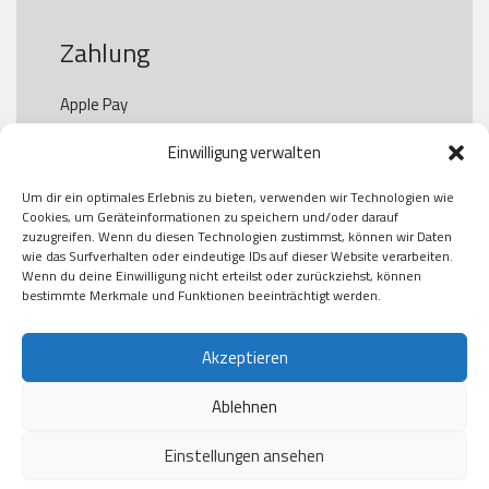
Zahlung
Apple Pay

Paypal

Einwilligung verwalten
GooglePay

Visa

Um dir ein optimales Erlebnis zu bieten, verwenden wir Technologien wie
Kauf auf Rechung

Cookies, um Geräteinformationen zu speichern und/oder darauf
Klarna

zuzugreifen. Wenn du diesen Technologien zustimmst, können wir Daten
wie das Surfverhalten oder eindeutige IDs auf dieser Website verarbeiten.
American Express

Wenn du deine Einwilligung nicht erteilst oder zurückziehst, können
bestimmte Merkmale und Funktionen beeinträchtigt werden.
Versand
Akzeptieren
Ablehnen
DHL

Klimaneutral
Einstellungen ansehen