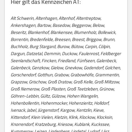
Hier gilt das Kennzeichen AT:
Alt Schwerin, Altenhagen, Altenhof, Altentreptow,
Ankershagen, Bartow, Basedow, Beggerow, Below,
Beseritz, Blankenhof, Blankensee, Blumenholz, Bollewick,
Borrentin, Bredenfelde, Breesen, Breest, Briggow, Brunn,
Buchholz, Burg Stargard, Burow, Bütow, Carpin, Cölpin,
Dargun, Datzetal, Demmin, Duckow, Faulenrost, Feldberger
Seenlandschaft, Fincken, Friedland, Fünfseen, Galenbeck,
Galenbeck, Genzkow, Gielow, Gnevkow, Godendorf, Golchen,
Gorschendorf, Gotthun, Grabow, Grabowhöfe, Grammentin,
Grapzow, Grischow, Groß Dratow, Groß Kelle, Groß Miltzow,
Groß Nemerow, Groß Plasten, Groß Teetzleben, Grünow,
Göhren-Lebbin, Gültz, Gülzow, Hohen Wangelin,
Hohenbollentin, Hohenmocker, Hohenzieritz, Holldorf,
Ivenack, Jabel, Jürgenstorf, Kargow, Kentzlin, Kieve,
Kittendorf, Klein Vielen, Kletzin, Klink, Klockow, Klocksin,
Knorrendorf, Kratzeburg, Kriesow, Kublank, Kuckssee,
Kummerow, Leizen, Lindenberg, Lindetal, Ludorf, Lärz,