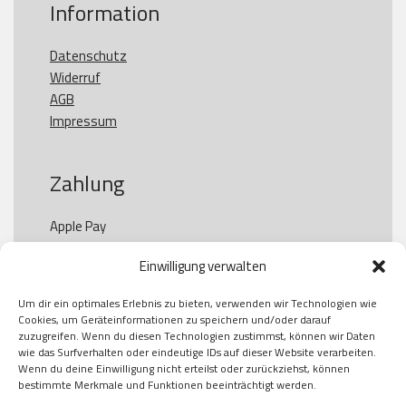
Information
Datenschutz
Widerruf
AGB
Impressum
Zahlung
Apple Pay

Paypal

Einwilligung verwalten
GooglePay

Visa

Um dir ein optimales Erlebnis zu bieten, verwenden wir Technologien wie
Kauf auf Rechung

Cookies, um Geräteinformationen zu speichern und/oder darauf
Klarna

zuzugreifen. Wenn du diesen Technologien zustimmst, können wir Daten
wie das Surfverhalten oder eindeutige IDs auf dieser Website verarbeiten.
American Express

Wenn du deine Einwilligung nicht erteilst oder zurückziehst, können
bestimmte Merkmale und Funktionen beeinträchtigt werden.