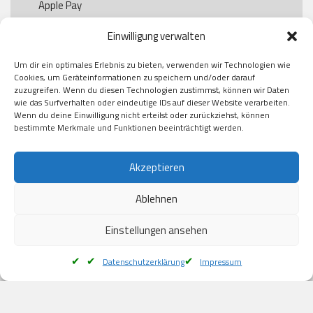
Apple Pay

Paypal

Einwilligung verwalten
GooglePay

Visa

Um dir ein optimales Erlebnis zu bieten, verwenden wir Technologien wie
Kauf auf Rechung

Cookies, um Geräteinformationen zu speichern und/oder darauf
Klarna

zuzugreifen. Wenn du diesen Technologien zustimmst, können wir Daten
wie das Surfverhalten oder eindeutige IDs auf dieser Website verarbeiten.
American Express

Wenn du deine Einwilligung nicht erteilst oder zurückziehst, können
bestimmte Merkmale und Funktionen beeinträchtigt werden.
Versand
Akzeptieren
Ablehnen
DHL

Klimaneutral
Einstellungen ansehen
Datenschutzerklärung
Impressum