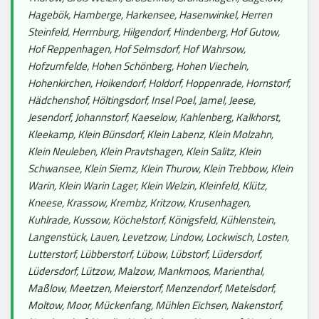
Hagebök, Hamberge, Harkensee, Hasenwinkel, Herren
Steinfeld, Herrnburg, Hilgendorf, Hindenberg, Hof Gutow,
Hof Reppenhagen, Hof Selmsdorf, Hof Wahrsow,
Hofzumfelde, Hohen Schönberg, Hohen Viecheln,
Hohenkirchen, Hoikendorf, Holdorf, Hoppenrade, Hornstorf,
Hädchenshof, Höltingsdorf, Insel Poel, Jamel, Jeese,
Jesendorf, Johannstorf, Kaeselow, Kahlenberg, Kalkhorst,
Kleekamp, Klein Bünsdorf, Klein Labenz, Klein Molzahn,
Klein Neuleben, Klein Pravtshagen, Klein Salitz, Klein
Schwansee, Klein Siemz, Klein Thurow, Klein Trebbow, Klein
Warin, Klein Warin Lager, Klein Welzin, Kleinfeld, Klütz,
Kneese, Krassow, Krembz, Kritzow, Krusenhagen,
Kuhlrade, Kussow, Köchelstorf, Königsfeld, Kühlenstein,
Langenstück, Lauen, Levetzow, Lindow, Lockwisch, Losten,
Lutterstorf, Lübberstorf, Lübow, Lübstorf, Lüdersdorf,
Lüdersdorf, Lützow, Malzow, Mankmoos, Marienthal,
Maßlow, Meetzen, Meierstorf, Menzendorf, Metelsdorf,
Moltow, Moor, Mückenfang, Mühlen Eichsen, Nakenstorf,