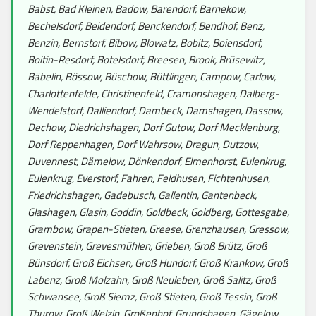
Babst, Bad Kleinen, Badow, Barendorf, Barnekow,
Bechelsdorf, Beidendorf, Benckendorf, Bendhof, Benz,
Benzin, Bernstorf, Bibow, Blowatz, Bobitz, Boiensdorf,
Boitin-Resdorf, Botelsdorf, Breesen, Brook, Brüsewitz,
Bäbelin, Bössow, Büschow, Büttlingen, Campow, Carlow,
Charlottenfelde, Christinenfeld, Cramonshagen, Dalberg-
Wendelstorf, Dalliendorf, Dambeck, Damshagen, Dassow,
Dechow, Diedrichshagen, Dorf Gutow, Dorf Mecklenburg,
Dorf Reppenhagen, Dorf Wahrsow, Dragun, Dutzow,
Duvennest, Dämelow, Dönkendorf, Elmenhorst, Eulenkrug,
Eulenkrug, Everstorf, Fahren, Feldhusen, Fichtenhusen,
Friedrichshagen, Gadebusch, Gallentin, Gantenbeck,
Glashagen, Glasin, Goddin, Goldbeck, Goldberg, Gottesgabe,
Grambow, Grapen-Stieten, Greese, Grenzhausen, Gressow,
Grevenstein, Grevesmühlen, Grieben, Groß Brütz, Groß
Bünsdorf, Groß Eichsen, Groß Hundorf, Groß Krankow, Groß
Labenz, Groß Molzahn, Groß Neuleben, Groß Salitz, Groß
Schwansee, Groß Siemz, Groß Stieten, Groß Tessin, Groß
Thurow, Groß Welzin, Großenhof, Grundshagen, Gägelow,