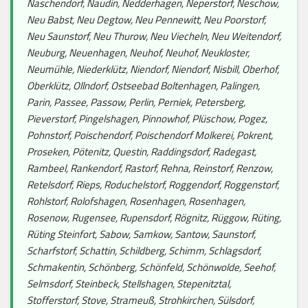
Naschendorf, Naudin, Nedderhagen, Neperstorf, Neschow,
Neu Babst, Neu Degtow, Neu Pennewitt, Neu Poorstorf,
Neu Saunstorf, Neu Thurow, Neu Viecheln, Neu Weitendorf,
Neuburg, Neuenhagen, Neuhof, Neuhof, Neukloster,
Neumühle, Niederklütz, Niendorf, Niendorf, Nisbill, Oberhof,
Oberklütz, Ollndorf, Ostseebad Boltenhagen, Palingen,
Parin, Passee, Passow, Perlin, Perniek, Petersberg,
Pieverstorf, Pingelshagen, Pinnowhof, Plüschow, Pogez,
Pohnstorf, Poischendorf, Poischendorf Molkerei, Pokrent,
Proseken, Pötenitz, Questin, Raddingsdorf, Radegast,
Rambeel, Rankendorf, Rastorf, Rehna, Reinstorf, Renzow,
Retelsdorf, Rieps, Roduchelstorf, Roggendorf, Roggenstorf,
Rohlstorf, Rolofshagen, Rosenhagen, Rosenhagen,
Rosenow, Rugensee, Rupensdorf, Rögnitz, Rüggow, Rüting,
Rüting Steinfort, Sabow, Samkow, Santow, Saunstorf,
Scharfstorf, Schattin, Schildberg, Schimm, Schlagsdorf,
Schmakentin, Schönberg, Schönfeld, Schönwolde, Seehof,
Selmsdorf, Steinbeck, Stellshagen, Stepenitztal,
Stofferstorf, Stove, Strameuß, Strohkirchen, Sülsdorf,