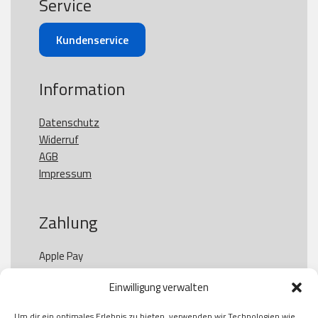
Service
Kundenservice
Information
Datenschutz
Widerruf
AGB
Impressum
Zahlung
Apple Pay

Paypal

Einwilligung verwalten
GooglePay

Visa

Um dir ein optimales Erlebnis zu bieten, verwenden wir Technologien wie