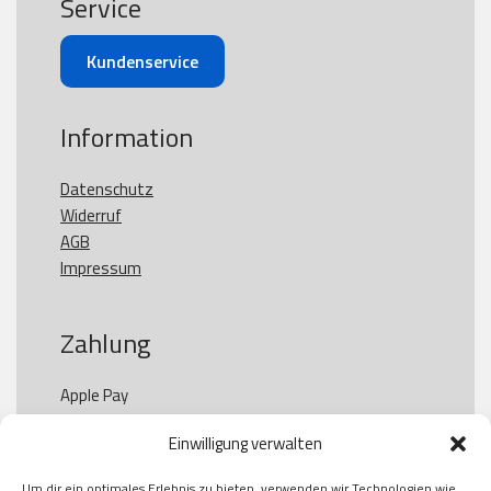
Service
Kundenservice
Information
Datenschutz
Widerruf
AGB
Impressum
Zahlung
Apple Pay

Paypal

Einwilligung verwalten
GooglePay

Visa

Um dir ein optimales Erlebnis zu bieten, verwenden wir Technologien wie