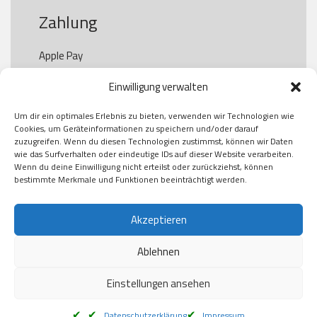
Zahlung
Apple Pay

Paypal

Einwilligung verwalten
GooglePay

Visa

Um dir ein optimales Erlebnis zu bieten, verwenden wir Technologien wie
Kauf auf Rechung

Cookies, um Geräteinformationen zu speichern und/oder darauf
Klarna

zuzugreifen. Wenn du diesen Technologien zustimmst, können wir Daten
wie das Surfverhalten oder eindeutige IDs auf dieser Website verarbeiten.
American Express

Wenn du deine Einwilligung nicht erteilst oder zurückziehst, können
bestimmte Merkmale und Funktionen beeinträchtigt werden.
Versand
Akzeptieren
Ablehnen
DHL

Klimaneutral
Einstellungen ansehen
Datenschutzerklärung
Impressum