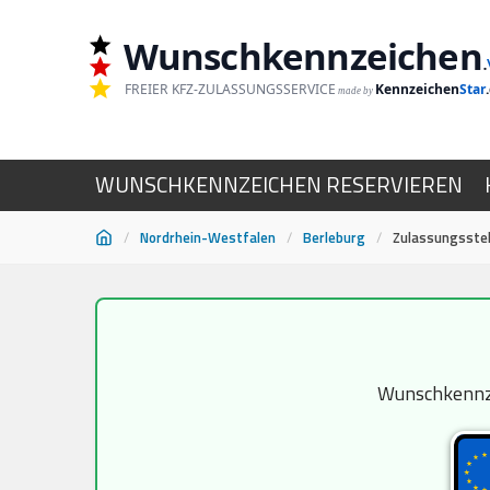
Wunschkennzeichen
.
FREIER KFZ-ZULASSUNGSSERVICE
Kennzeichen
Star
made by
WUNSCHKENNZEICHEN RESERVIEREN
/
Nordrhein-Westfalen
/
Berleburg
/
Zulassungsstel
Zum
Inhalt
springen
Wunschkennzei