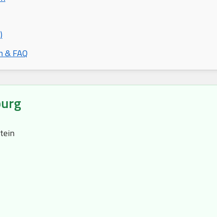
)
n & FAQ
burg
tein