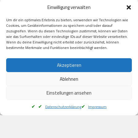
Paypal

Einwilligung verwalten
GooglePay

Visa

Um dir ein optimales Erlebnis zu bieten, verwenden wir Technologien wie
Kauf auf Rechung

Cookies, um Geräteinformationen zu speichern und/oder darauf
Klarna

zuzugreifen. Wenn du diesen Technologien zustimmst, können wir Daten
wie das Surfverhalten oder eindeutige IDs auf dieser Website verarbeiten.
American Express

Wenn du deine Einwilligung nicht erteilst oder zurückziehst, können
bestimmte Merkmale und Funktionen beeinträchtigt werden.
Versand
Akzeptieren
Ablehnen
DHL

Klimaneutral
Einstellungen ansehen
Datenschutzerklärung
Impressum