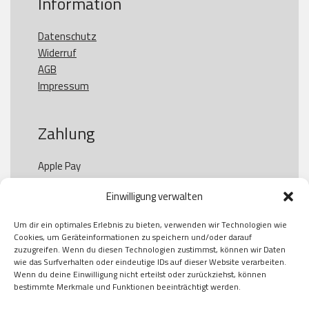
Information
Datenschutz
Widerruf
AGB
Impressum
Zahlung
Apple Pay

Paypal

Einwilligung verwalten
GooglePay

Visa

Um dir ein optimales Erlebnis zu bieten, verwenden wir Technologien wie
Kauf auf Rechung

Cookies, um Geräteinformationen zu speichern und/oder darauf
Klarna

zuzugreifen. Wenn du diesen Technologien zustimmst, können wir Daten
wie das Surfverhalten oder eindeutige IDs auf dieser Website verarbeiten.
American Express

Wenn du deine Einwilligung nicht erteilst oder zurückziehst, können
bestimmte Merkmale und Funktionen beeinträchtigt werden.