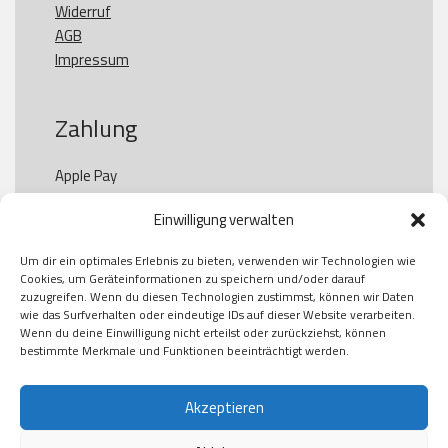
Widerruf
AGB
Impressum
Zahlung
Apple Pay

Paypal

Einwilligung verwalten
GooglePay

Visa

Um dir ein optimales Erlebnis zu bieten, verwenden wir Technologien wie
Kauf auf Rechung

Cookies, um Geräteinformationen zu speichern und/oder darauf
Klarna

zuzugreifen. Wenn du diesen Technologien zustimmst, können wir Daten
wie das Surfverhalten oder eindeutige IDs auf dieser Website verarbeiten.
American Express

Wenn du deine Einwilligung nicht erteilst oder zurückziehst, können
bestimmte Merkmale und Funktionen beeinträchtigt werden.
Versand
Akzeptieren