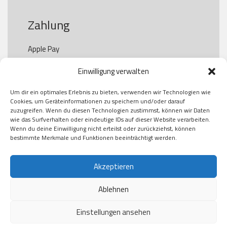
Zahlung
Apple Pay

Paypal

Einwilligung verwalten
GooglePay

Visa

Um dir ein optimales Erlebnis zu bieten, verwenden wir Technologien wie
Kauf auf Rechung

Cookies, um Geräteinformationen zu speichern und/oder darauf
Klarna

zuzugreifen. Wenn du diesen Technologien zustimmst, können wir Daten
wie das Surfverhalten oder eindeutige IDs auf dieser Website verarbeiten.
American Express

Wenn du deine Einwilligung nicht erteilst oder zurückziehst, können
bestimmte Merkmale und Funktionen beeinträchtigt werden.
Versand
Akzeptieren
Ablehnen
DHL

Klimaneutral
Einstellungen ansehen